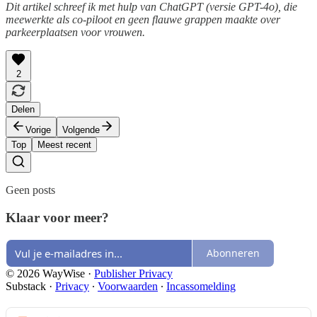
Dit artikel schreef ik met hulp van ChatGPT (versie GPT-4o), die
meewerkte als co-piloot en geen flauwe grappen maakte over
parkeerplaatsen voor vrouwen.
2
Delen
Vorige
Volgende
Top
Meest recent
Geen posts
Klaar voor meer?
Abonneren
© 2026 WayWise
·
Publisher Privacy
Substack
·
Privacy
∙
Voorwaarden
∙
Incassomelding