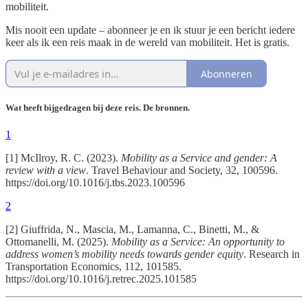
mobiliteit.
Mis nooit een update – abonneer je en ik stuur je een bericht iedere
keer als ik een reis maak in de wereld van mobiliteit. Het is gratis.
Abonneren
Wat heeft bijgedragen bij deze reis. De bronnen.
1
[1] McIlroy, R. C. (2023).
Mobility as a Service and gender: A
review with a view
. Travel Behaviour and Society, 32, 100596.
https://doi.org/10.1016/j.tbs.2023.100596
2
[2] Giuffrida, N., Mascia, M., Lamanna, C., Binetti, M., &
Ottomanelli, M. (2025).
Mobility as a Service: An opportunity to
address women’s mobility needs towards gender equity
. Research in
Transportation Economics, 112, 101585.
https://doi.org/10.1016/j.retrec.2025.101585