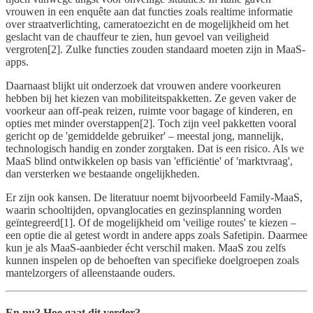
vrouwen in een enquête aan dat functies zoals realtime informatie
over straatverlichting, cameratoezicht en de mogelijkheid om het
geslacht van de chauffeur te zien, hun gevoel van veiligheid
vergroten[2]. Zulke functies zouden standaard moeten zijn in MaaS-
apps.
Daarnaast blijkt uit onderzoek dat vrouwen andere voorkeuren
hebben bij het kiezen van mobiliteitspakketten. Ze geven vaker de
voorkeur aan off-peak reizen, ruimte voor bagage of kinderen, en
opties met minder overstappen[2]. Toch zijn veel pakketten vooral
gericht op de 'gemiddelde gebruiker' – meestal jong, mannelijk,
technologisch handig en zonder zorgtaken. Dat is een risico. Als we
MaaS blind ontwikkelen op basis van 'efficiëntie' of 'marktvraag',
dan versterken we bestaande ongelijkheden.
Er zijn ook kansen. De literatuur noemt bijvoorbeeld Family-MaaS,
waarin schooltijden, opvanglocaties en gezinsplanning worden
geïntegreerd[1]. Of de mogelijkheid om 'veilige routes' te kiezen –
een optie die al getest wordt in andere apps zoals Safetipin. Daarmee
kun je als MaaS-aanbieder écht verschil maken. MaaS zou zelfs
kunnen inspelen op de behoeften van specifieke doelgroepen zoals
mantelzorgers of alleenstaande ouders.
En nu? Hoe gaat dit verder?