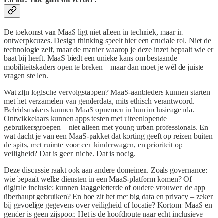
De toekomst van MaaS ligt niet alleen in techniek, maar in
ontwerpkeuzes. Design thinking speelt hier een cruciale rol. Niet de
technologie zelf, maar de manier waarop je deze inzet bepaalt wie er
baat bij heeft. MaaS biedt een unieke kans om bestaande
mobiliteitskaders open te breken – maar dan moet je wél de juiste
vragen stellen.
Wat zijn logische vervolgstappen? MaaS-aanbieders kunnen starten
met het verzamelen van genderdata, mits ethisch verantwoord.
Beleidsmakers kunnen MaaS opnemen in hun inclusieagenda.
Ontwikkelaars kunnen apps testen met uiteenlopende
gebruikersgroepen – niet alleen met young urban professionals. En
wat dacht je van een MaaS-pakket dat korting geeft op reizen buiten
de spits, met ruimte voor een kinderwagen, en prioriteit op
veiligheid? Dat is geen niche. Dat is nodig.
Deze discussie raakt ook aan andere domeinen. Zoals governance:
wie bepaalt welke diensten in een MaaS-platform komen? Of
digitale inclusie: kunnen laaggeletterde of oudere vrouwen de app
überhaupt gebruiken? En hoe zit het met big data en privacy – zeker
bij gevoelige gegevens over veiligheid of locatie? Kortom: MaaS en
gender is geen zijspoor. Het is de hoofdroute naar echt inclusieve