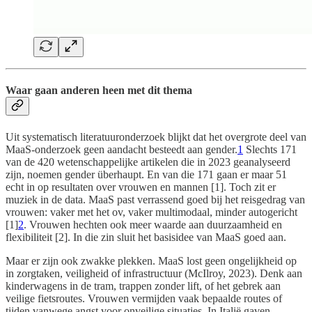
Waar gaan anderen heen met dit thema
Uit systematisch literatuuronderzoek blijkt dat het overgrote deel van
MaaS-onderzoek geen aandacht besteedt aan gender.
1
Slechts 171
van de 420 wetenschappelijke artikelen die in 2023 geanalyseerd
zijn, noemen gender überhaupt. En van die 171 gaan er maar 51
echt in op resultaten over vrouwen en mannen [1]. Toch zit er
muziek in de data. MaaS past verrassend goed bij het reisgedrag van
vrouwen: vaker met het ov, vaker multimodaal, minder autogericht
[1]
2
. Vrouwen hechten ook meer waarde aan duurzaamheid en
flexibiliteit [2]. In die zin sluit het basisidee van MaaS goed aan.
Maar er zijn ook zwakke plekken. MaaS lost geen ongelijkheid op
in zorgtaken, veiligheid of infrastructuur (McIlroy, 2023). Denk aan
kinderwagens in de tram, trappen zonder lift, of het gebrek aan
veilige fietsroutes. Vrouwen vermijden vaak bepaalde routes of
tijden vanwege angst voor onveilige situaties. In Italië gaven